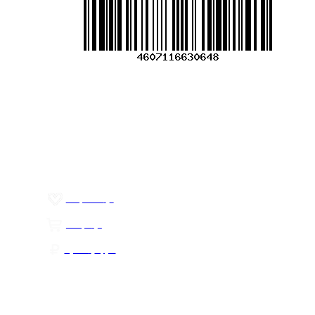
Меню
О компании
Контакты
Политика обработки персональных данных
Пользовательское соглашение
Товар недели
Цены ниже закупа
ЛИЧНЫЙ КАБИНЕТ
Избранное
0
Товары
0
Сумма
0 руб.
КАК РАБОТАТЬ С САЙТОМ?
ПОДПИСКА НА НОВОСТИ