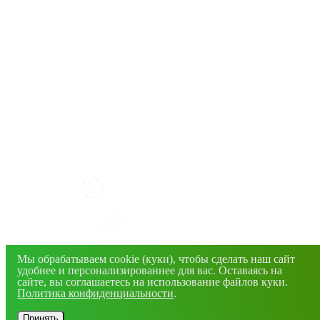
КАК РАБОТАТЬ С САЙТОМ?
+7(4832) 606-813
info@mirfermer.ru
Мы обрабатываем cookie (куки), чтобы сделать наш сайт
г. Брянск, ул. Фосфоритная, 1В
удобнее и персонализированнее для вас. Оставаясь на
сайте, вы соглашаетесь на использование файлов куки.
Политика конфиденциальности
.
© 2026 Все права защищены. Информация сайта
защищена законом об авторских правах.
Принять