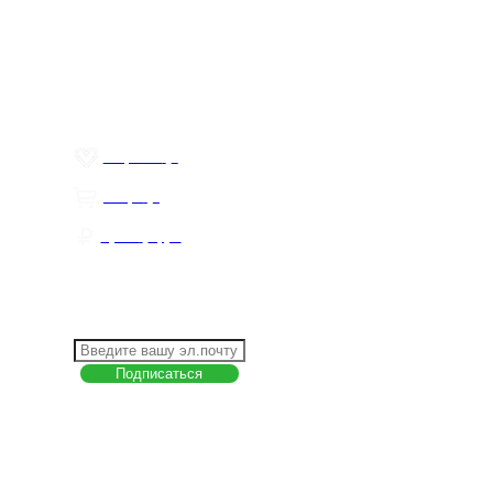
О компании
Контакты
Политика обработки персональных данных
Пользовательское соглашение
Товар недели
Цены ниже закупа
ЛИЧНЫЙ КАБИНЕТ
Избранное
0
Товары
0
Сумма
0 руб.
КАК РАБОТАТЬ С САЙТОМ?
ПОДПИСКА НА НОВОСТИ
Меню
О компании
Контакты
Политика обработки персональных данных