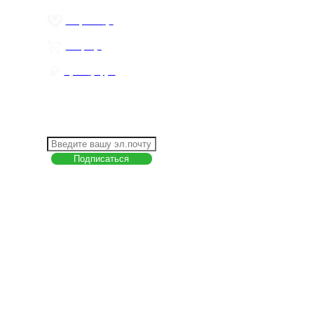
Избранное
0
Товары
0
Сумма
0 руб.
КАК РАБОТАТЬ С САЙТОМ?
ПОДПИСКА НА НОВОСТИ
Меню
О компании
Контакты
Политика обработки персональных данных
Пользовательское соглашение
Товар недели
Цены ниже закупа