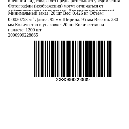
внешний вид товара без предварительного уведомления.
Фотографии (изображения) могут отличаться от
действительного вида товара. Для уточнения деталей
Минимальный заказ:
20 шт
Вес:
0.426 кг
Объем:
обращайтесь к менеджерам. Если Вы нашли неточность
3
0.0020758 м
Длина:
95 мм
Ширина:
95 мм
Высота:
230
или у Вас есть другие комментарии по описанию
мм
Количество в упаковке:
20 шт
Количество на
товаров - просьба сообщить нам об этом на почту:
паллете:
1200 шт
info@mirfermer.ru
2000999228865
Меню
О компании
Контакты
Политика обработки персональных данных
Пользовательское соглашение
Товар недели
Цены ниже закупа
ЛИЧНЫЙ КАБИНЕТ