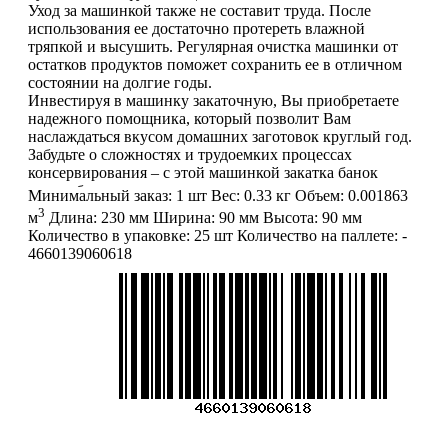
Уход за машинкой также не составит труда. После
использования ее достаточно протереть влажной
тряпкой и высушить. Регулярная очистка машинки от
остатков продуктов поможет сохранить ее в отличном
состоянии на долгие годы.
Инвестируя в машинку закаточную, Вы приобретаете
надежного помощника, который позволит Вам
наслаждаться вкусом домашних заготовок круглый год.
Забудьте о сложностях и трудоемких процессах
консервирования – с этой машинкой закатка банок
станет быстрым и приятным занятием.
Минимальный заказ:
1 шт
Вес:
0.33 кг
Объем:
0.001863
3
м
Длина:
230 мм
Ширина:
90 мм
Высота:
90 мм
Количество в упаковке:
25 шт
Количество на паллете:
-
4660139060618
ВНИМАНИЕ:
информация, содержащаяся в описании
товара, является справочной (не является публичной
офертой и не попадает под п. 2 ст. 437 ГК РФ).
Производитель может изменить характеристики и
внешний вид товара без предварительного уведомления.
Фотографии (изображения) могут отличаться от
действительного вида товара. Для уточнения деталей
обращайтесь к менеджерам. Если Вы нашли неточность
или у Вас есть другие комментарии по описанию
товаров - просьба сообщить нам об этом на почту:
info@mirfermer.ru