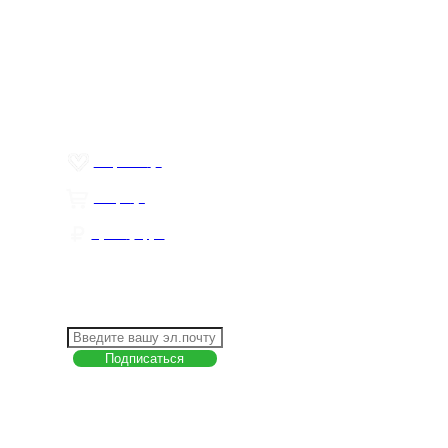
Меню
О компании
Контакты
Политика обработки персональных данных
Пользовательское соглашение
Товар недели
Цены ниже закупа
ЛИЧНЫЙ КАБИНЕТ
Избранное
0
Товары
0
Сумма
0 руб.
КАК РАБОТАТЬ С САЙТОМ?
ПОДПИСКА НА НОВОСТИ
Меню
О компании
Контакты