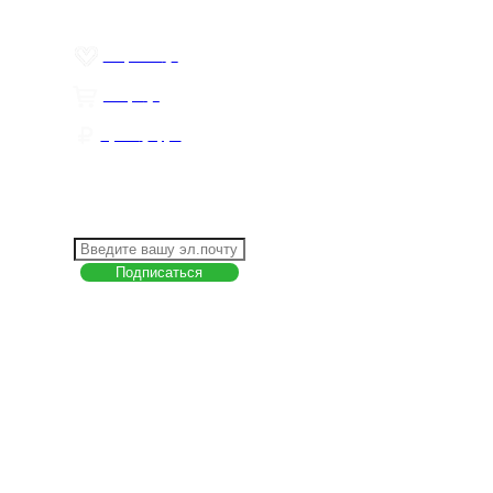
Цены ниже закупа
ЛИЧНЫЙ КАБИНЕТ
Избранное
0
Товары
0
Сумма
0 руб.
КАК РАБОТАТЬ С САЙТОМ?
ПОДПИСКА НА НОВОСТИ
Меню
О компании
Контакты
Политика обработки персональных данных
Пользовательское соглашение
Товар недели
Цены ниже закупа