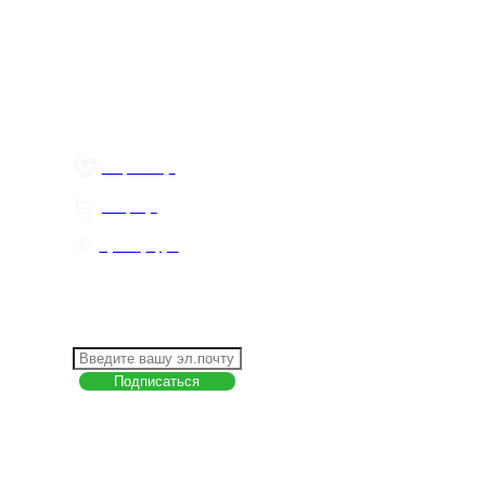
Меню
О компании
Контакты
Политика обработки персональных данных
Пользовательское соглашение
Товар недели
Цены ниже закупа
ЛИЧНЫЙ КАБИНЕТ
Избранное
0
Товары
0
Сумма
0 руб.
КАК РАБОТАТЬ С САЙТОМ?
ПОДПИСКА НА НОВОСТИ
Меню
О компании
Контакты