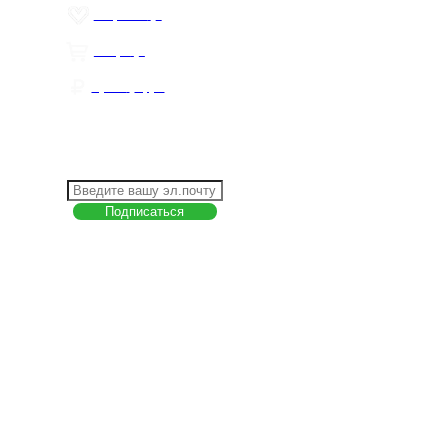
Избранное
0
Товары
0
Сумма
0 руб.
КАК РАБОТАТЬ С САЙТОМ?
ПОДПИСКА НА НОВОСТИ
Меню
О компании
Контакты
Политика обработки персональных данных
Пользовательское соглашение
Товар недели
Цены ниже закупа