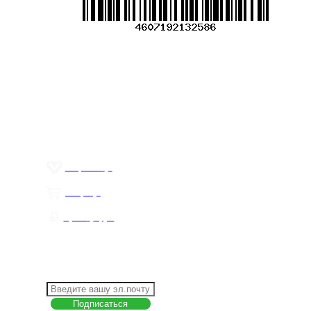
Меню
О компании
Контакты
Политика обработки персональных данных
Пользовательское соглашение
Товар недели
Цены ниже закупа
ЛИЧНЫЙ КАБИНЕТ
Избранное
0
Товары
0
Сумма
0 руб.
КАК РАБОТАТЬ С САЙТОМ?
ПОДПИСКА НА НОВОСТИ