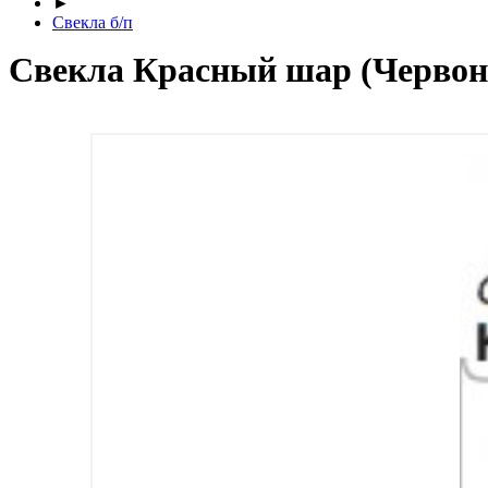
►
Свекла б/п
Свекла Красный шар (Червона 