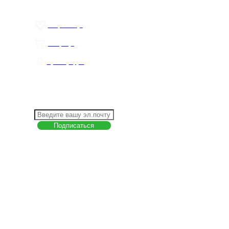
Цены ниже закупа
ЛИЧНЫЙ КАБИНЕТ
Избранное
0
Товары
0
Сумма
0 руб.
КАК РАБОТАТЬ С САЙТОМ?
ПОДПИСКА НА НОВОСТИ
Меню
О компании
Контакты
Политика обработки персональных данных
Пользовательское соглашение
Товар недели
Цены ниже закупа