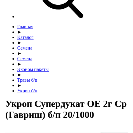
Главная
►
Каталог
►
Семена
►
Семена
►
Эконом пакеты
►
Травы б/п
►
Укроп б/п
Укроп Супердукат ОЕ 2г Ср
(Гавриш) б/п 20/1000