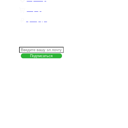
Товары
0
Сумма
0 руб.
КАК РАБОТАТЬ С САЙТОМ?
ПОДПИСКА НА НОВОСТИ
Меню
О компании
Контакты
Политика обработки персональных данных
Пользовательское соглашение
Товар недели
Цены ниже закупа