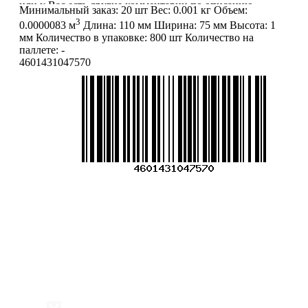
или у Вас есть другие комментарии по описанию
Минимальный заказ:
20 шт
Вес:
0.001 кг
Объем:
товаров - просьба сообщить нам об этом на почту:
3
0.0000083 м
Длина:
110 мм
Ширина:
75 мм
Высота:
1
info@mirfermer.ru
мм
Количество в упаковке:
800 шт
Количество на
паллете:
-
4601431047570
Меню
О компании
Контакты
Политика обработки персональных данных
Пользовательское соглашение
Товар недели
Цены ниже закупа
ЛИЧНЫЙ КАБИНЕТ
Избранное
0