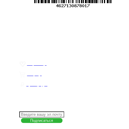
Меню
О компании
Контакты
Политика обработки персональных данных
Пользовательское соглашение
Товар недели
Цены ниже закупа
ЛИЧНЫЙ КАБИНЕТ
Избранное
0
Товары
0
Сумма
0 руб.
КАК РАБОТАТЬ С САЙТОМ?
ПОДПИСКА НА НОВОСТИ