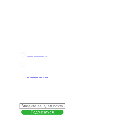
Меню
О компании
Контакты
Политика обработки персональных данных
Пользовательское соглашение
Товар недели
Цены ниже закупа
ЛИЧНЫЙ КАБИНЕТ
Избранное
0
Товары
0
Сумма
0 руб.
КАК РАБОТАТЬ С САЙТОМ?
ПОДПИСКА НА НОВОСТИ
Меню