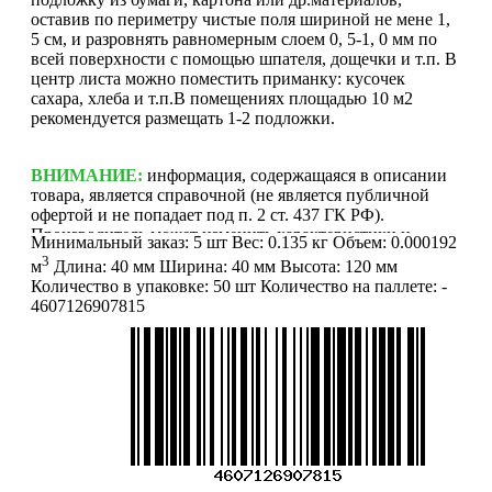
оставив по периметру чистые поля шириной не мене 1,
5 см, и разровнять равномерным слоем 0, 5-1, 0 мм по
всей поверхности с помощью шпателя, дощечки и т.п. В
центр листа можно поместить приманку: кусочек
сахара, хлеба и т.п.В помещениях площадью 10 м2
рекомендуется размещать 1-2 подложки.
ВНИМАНИЕ:
информация, содержащаяся в описании
товара, является справочной (не является публичной
офертой и не попадает под п. 2 ст. 437 ГК РФ).
Производитель может изменить характеристики и
Минимальный заказ:
5 шт
Вес:
0.135 кг
Объем:
0.000192
внешний вид товара без предварительного уведомления.
3
м
Длина:
40 мм
Ширина:
40 мм
Высота:
120 мм
Фотографии (изображения) могут отличаться от
Количество в упаковке:
50 шт
Количество на паллете:
-
действительного вида товара. Для уточнения деталей
4607126907815
обращайтесь к менеджерам. Если Вы нашли неточность
или у Вас есть другие комментарии по описанию
товаров - просьба сообщить нам об этом на почту:
info@mirfermer.ru