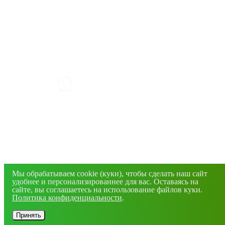
КАК РАБОТАТЬ С САЙТОМ?
+7(4832) 606-813
info@mirfermer.ru
г. Брянск, ул. Фосфоритная, 1В
© 2026 Все права защищены. Информация сайта
защищена законом об авторских правах.
Мы обрабатываем cookie (куки), чтобы сделать наш сайт
удобнее и персонализированнее для вас. Оставаясь на
сайте, вы соглашаетесь на использование файлов куки.
Политика конфиденциальности
.
Принять