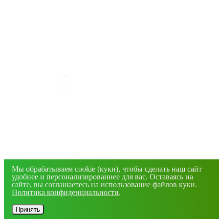
КАК РАБОТАТЬ С САЙТОМ?
+7(4832) 606-813
info@mirfermer.ru
г. Брянск, ул. Фосфоритная, 1В
© 2026 Все права защищены. Информация сайта
защищена законом об авторских правах.
Мы обрабатываем cookie (куки), чтобы сделать наш сайт
удобнее и персонализированнее для вас. Оставаясь на
сайте, вы соглашаетесь на использование файлов куки.
Политика конфиденциальности
.
Принять