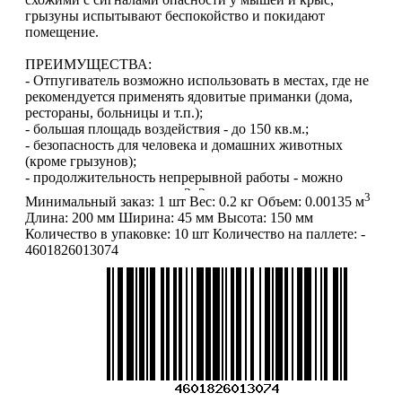
грызуны испытывают беспокойство и покидают
помещение.
ПРЕИМУЩЕСТВА:
- Отпугиватель возможно использовать в местах, где не
рекомендуется применять ядовитые приманки (дома,
рестораны, больницы и т.п.);
- большая площадь воздействия - до 150 кв.м.;
- безопасность для человека и домашних животных
(кроме грызунов);
- продолжительность непрерывной работы - можно
оставить включенным на 2–3 недели;
3
Минимальный заказ:
1 шт
Вес:
0.2 кг
Объем:
0.00135 м
- простота и легкость в эксплуатации;
Длина:
200 мм
Ширина:
45 мм
Высота:
150 мм
- компактные размеры;
Количество в упаковке:
10 шт
Количество на паллете:
-
- гуманное избавление от грызунов без необходимости
4601826013074
находить мертвых особей.
ПРИМЕНЕНИЕ:
Включите ультразвуковой отпугиватель в
электрическую розетку 220V на высоте от 20см до 80см
от пола.
Нажмите выключатель на корпусе.
Индикатор должен загореться.
Место установки должно быть свободно от занавесок,