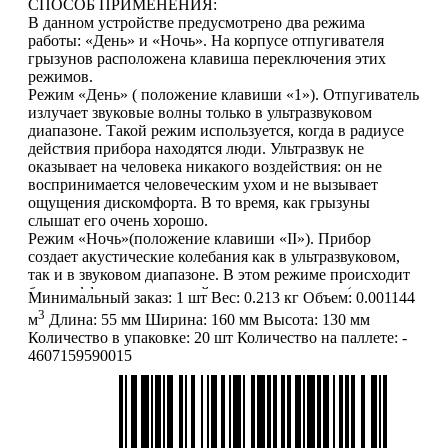
СПОСОБ ПРИМЕНЕНИЯ:
В данном устройстве предусмотрено два режима
работы: «День» и «Ночь». На корпусе отпугивателя
грызунов расположена клавиша переключения этих
режимов.
Режим «День» ( положение клавиши «1»). Отпугиватель
излучает звуковые волны только в ультразвуковом
диапазоне. Такой режим используется, когда в радиусе
действия прибора находятся люди. Ультразвук не
оказывает на человека никакого воздействия: он не
воспринимается человеческим ухом и не вызывает
ощущения дискомфорта. В то время, как грызуны
слышат его очень хорошо.
Режим «Ночь»(положение клавиши «II»). Прибор
создает акустические колебания как в ультразвуковом,
так и в звуковом диапазоне. В этом режиме происходит
более эффективное воздействует на грызунов (в
Минимальный заказ:
1 шт
Вес:
0.213 кг
Объем:
0.001144
звуковом диапозоне крысы тоже слышат), но его можно
3
м
Длина:
55 мм
Ширина:
160 мм
Высота:
130 мм
использовать только в том случае, когда в радиусе
Количество в упаковке:
20 шт
Количество на паллете:
-
воздействия не находятся люди. Так как длительное
4607159590015
пребывание в помещении с включенным отпугивателем
в этом режиме вызывает ощущение дискомфорта у
человека.
Оба режима работы усиливаются прерывистым
свечением сверхяркого светодиода. Светодиод