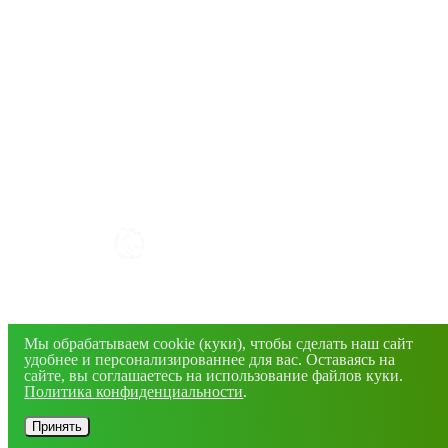
КАК РАБОТАТЬ С САЙТОМ?
+7(4832) 606-813
info@mirfermer.ru
Мы обрабатываем cookie (куки), чтобы сделать наш сайт
г. Брянск, ул. Фосфоритная, 1В
удобнее и персонализированнее для вас. Оставаясь на
сайте, вы соглашаетесь на использование файлов куки.
Политика конфиденциальности
.
© 2026 Все права защищены. Информация сайта
защищена законом об авторских правах.
Принять