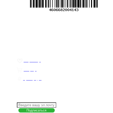
Меню
О компании
Контакты
Политика обработки персональных данных
Пользовательское соглашение
Товар недели
Цены ниже закупа
ЛИЧНЫЙ КАБИНЕТ
Избранное
0
Товары
0
Сумма
0 руб.
КАК РАБОТАТЬ С САЙТОМ?
ПОДПИСКА НА НОВОСТИ