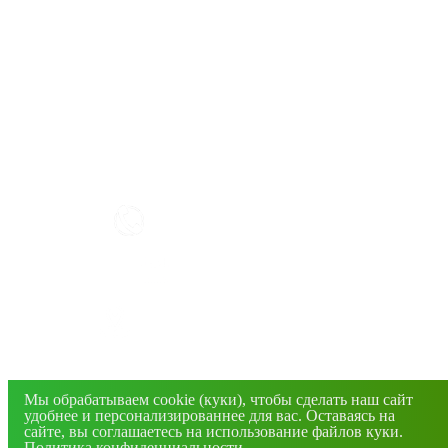
КАК РАБОТАТЬ С САЙТОМ?
+7(4832) 606-813
info@mirfermer.ru
г. Брянск, ул. Фосфоритная, 1В
© 2026 Все права защищены. Информация сайта
защищена законом об авторских правах.
Мы обрабатываем cookie (куки), чтобы сделать наш сайт
удобнее и персонализированнее для вас. Оставаясь на
сайте, вы соглашаетесь на использование файлов куки.
Политика конфиденциальности
.