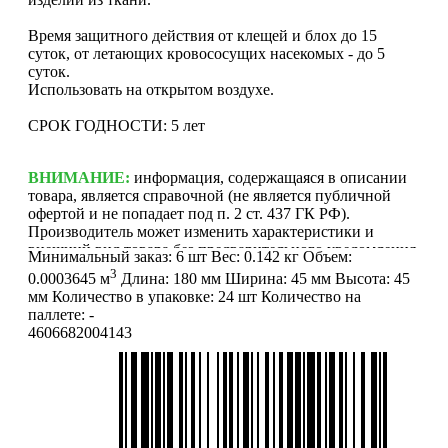
Время защитного действия от клещей и блох до 15
суток, от летающих кровососущих насекомых - до 5
суток.
Использовать на открытом воздухе.
СРОК ГОДНОСТИ: 5 лет
ВНИМАНИЕ:
информация, содержащаяся в описании
товара, является справочной (не является публичной
офертой и не попадает под п. 2 ст. 437 ГК РФ).
Производитель может изменить характеристики и
внешний вид товара без предварительного уведомления.
Минимальный заказ:
6 шт
Вес:
0.142 кг
Объем:
Фотографии (изображения) могут отличаться от
3
0.0003645 м
Длина:
180 мм
Ширина:
45 мм
Высота:
45
действительного вида товара. Для уточнения деталей
мм
Количество в упаковке:
24 шт
Количество на
обращайтесь к менеджерам. Если Вы нашли неточность
паллете:
-
или у Вас есть другие комментарии по описанию
4606682004143
товаров - просьба сообщить нам об этом на почту:
info@mirfermer.ru