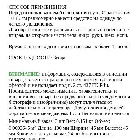
СПОСОБ ПРИМЕНЕНИЯ:
Перед использованием баллон встряхнуть. С расстояния
10-15 см равномерно нанести средство на одежду до
легкого увлажнения.
Для обработки кожи распылить на ладонь и нанести, не
втирая, на открытые части тела: лицо, руки, шею, ноги.
Время защитного действия от насекомых более 4 часов!
СРОК ГОДНОСТИ: 3года
ВНИМАНИЕ:
информация, содержащаяся в описании
товара, является справочной (не является публичной
офертой и не попадает под п. 2 ст. 437 ГК РФ).
Производитель может изменить характеристики и
внешний вид товара без предварительного уведомления.
Фотографии (изображения) могут отличаться от
действительного вида товара. Для уточнения деталей
обращайтесь к менеджерам. Если Вы нашли неточность
или у Вас есть другие комментарии по описанию
Минимальный заказ:
3 шт
Вес:
0.151 кг
Объем:
товаров - просьба сообщить нам об этом на почту:
3
0.0003645 м
Длина:
180 мм
Ширина:
45 мм
Высота:
45
info@mirfermer.ru
мм
Количество в упаковке:
24 шт
Количество на
паллете:
2688 шт