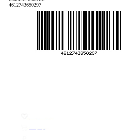
4612743650297
Меню
О компании
Контакты
Политика обработки персональных данных
Пользовательское соглашение
Товар недели
Цены ниже закупа
ЛИЧНЫЙ КАБИНЕТ
Избранное
0
Товары
0
Сумма
0 руб.