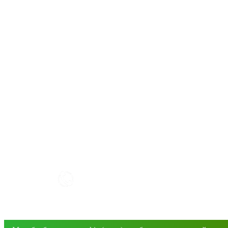
КАК РАБОТАТЬ С САЙТОМ?
+7(4832) 606-813
info@mirfermer.ru