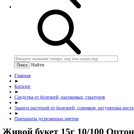
Найти
Главная
►
Каталог
►
Средства от болезней, насекомых, грызунов
►
Защита растений от болезней, сорняков, регуляторы роста
►
Препараты д/срезанных цветов
Живой букет 15г 10/100 Ортон