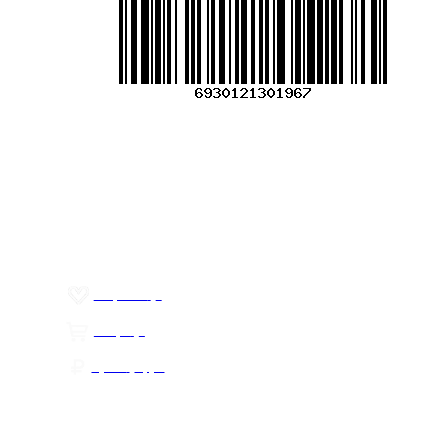
внешний вид товара без предварительного уведомления.
Фотографии (изображения) могут отличаться от
действительного вида товара. Для уточнения деталей
обращайтесь к менеджерам. Если Вы нашли неточность
или у Вас есть другие комментарии по описанию
товаров - просьба сообщить нам об этом на почту:
info@mirfermer.ru
Меню
О компании
Контакты
Политика обработки персональных данных
Пользовательское соглашение
Товар недели
Цены ниже закупа
ЛИЧНЫЙ КАБИНЕТ
Избранное
0
Товары
0
Сумма
0 руб.
КАК РАБОТАТЬ С САЙТОМ?
ПОДПИСКА НА НОВОСТИ