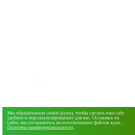
КАК РАБОТАТЬ С САЙТОМ?
+7(4832) 606-813
info@mirfermer.ru
Мы обрабатываем cookie (куки), чтобы сделать наш сайт
г. Брянск, ул. Фосфоритная, 1В
удобнее и персонализированнее для вас. Оставаясь на
сайте, вы соглашаетесь на использование файлов куки.
Политика конфиденциальности
.
© 2026 Все права защищены. Информация сайта