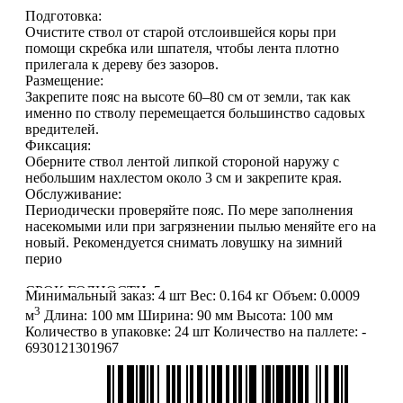
Подготовка:
Очистите ствол от старой отслоившейся коры при
помощи скребка или шпателя, чтобы лента плотно
прилегала к дереву без зазоров.
Размещение:
Закрепите пояс на высоте 60–80 см от земли, так как
именно по стволу перемещается большинство садовых
вредителей.
Фиксация:
Оберните ствол лентой липкой стороной наружу с
небольшим нахлестом около 3 см и закрепите края.
Обслуживание:
Периодически проверяйте пояс. По мере заполнения
насекомыми или при загрязнении пылью меняйте его на
новый. Рекомендуется снимать ловушку на зимний
перио
СРОК ГОДНОСТИ: 5лет
Минимальный заказ:
4 шт
Вес:
0.164 кг
Объем:
0.0009
3
м
Длина:
100 мм
Ширина:
90 мм
Высота:
100 мм
Количество в упаковке:
24 шт
Количество на паллете:
-
6930121301967
ВНИМАНИЕ:
информация, содержащаяся в описании
товара, является справочной (не является публичной
офертой и не попадает под п. 2 ст. 437 ГК РФ).
Производитель может изменить характеристики и