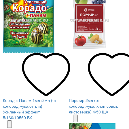
Корадо+Панэм 1мл+2мл (от
Порфир 2мл (от
колорад.жука,от тли)
колорад.жука, хлоп.совки,
Усиленный эффект
листоверка) 4/50 ЩХ
5/160/10560 ВХ