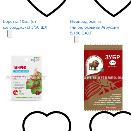
Беретта 10мл (от
Имиприд 5мл от
колорад.жука) 5/50 ЩХ
тли,белокрылки Агрусхим
5/150 САХГ