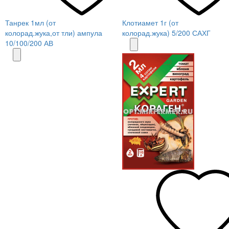
Танрек 1мл (от
Клотиамет 1г (от
колорад.жука,от тли) ампула
колорад.жука) 5/200 САХГ
10/100/200 АВ