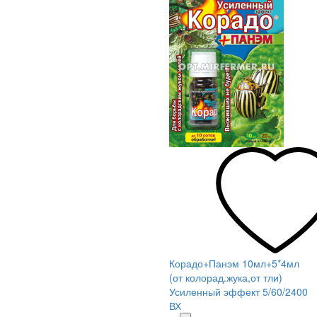
Корадо+Панэм 10мл+5*4мл
(от колорад.жука,от тли)
Усиленный эффект 5/60/2400
ВХ