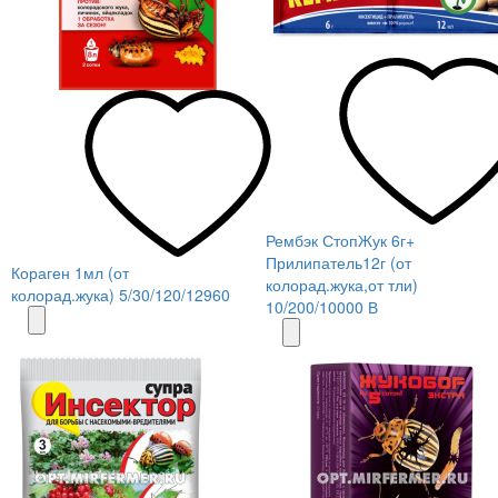
Рембэк СтопЖук 6г+
Прилипатель12г (от
Кораген 1мл (от
колорад.жука,от тли)
колорад.жука) 5/30/120/12960
10/200/10000 В