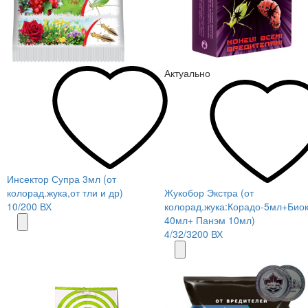
Актуально
Инсектор Супра 3мл (от
колорад.жука,от тли и др)
Жукобор Экстра (от
10/200 ВХ
колорад.жука:Корадо-5мл+Био
40мл+ Панэм 10мл)
4/32/3200 ВХ