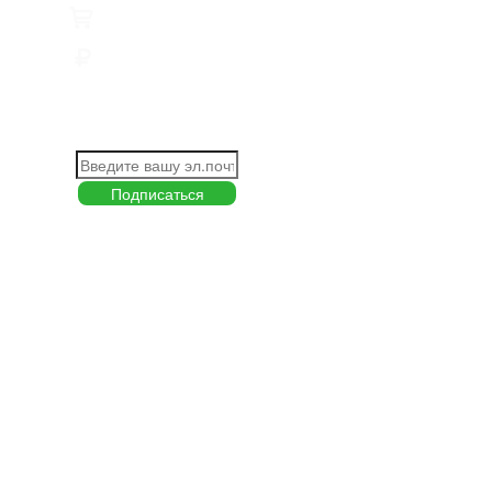
Товары
0
Сумма
0 руб.
КАК РАБОТАТЬ С САЙТОМ?
ПОДПИСКА НА НОВОСТИ
Меню
О компании
Контакты
Политика обработки персональных данных
Пользовательское соглашение
Товар недели
Цены ниже закупа