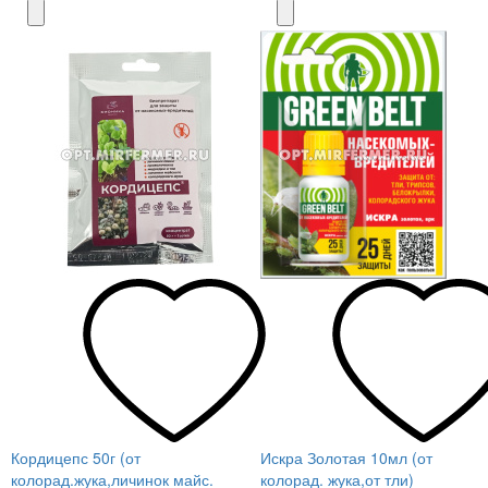
Кордицепс 50г (от
Искра Золотая 10мл (от
колорад.жука,личинок майс.
колорад. жука,от тли)