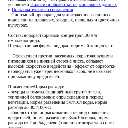
условиями
Политики обработки персональных данных
и
Пользовательского соглашения
Системный препарат для уничтожения различных
видов тли на плодовых, ягодных, овощных и цветочных
культурах.
Состав: водорастворимый концентрат, 200г/л
имидаклоприда.
Препаративная форма: водорастворимый концентрат.
Эффективен против насекомых, скрытоживущих и
питающихся на нижней стороне листа, обладает
высокой скоростью воздействия - эффект от обработки
наблюдается уже через несколько часов, не вызывает
привыкания у вредителей.
Применение/Норма расхода:
- огурцы и томаты (защищённый грунт) от тли,
тепличной белокрылки: опрыскивание в период
вегетации, норма разведения 5мл/10л воды, норма
расхода до 30л/100м2;
- яблоня от тли: опрыскивание в период появления
вредителей, норма разведения 3мл/10л воды, норма
расхода от 2 до 5л/дерево (зависит от возраста и сорта
дерева);