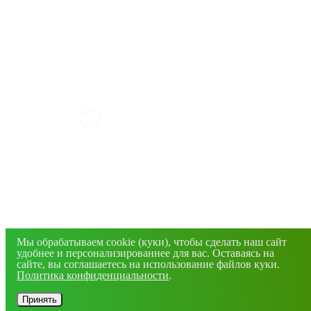
КАК РАБОТАТЬ С САЙТОМ?
+7(4832) 606-813
info@mirfermer.ru
г. Брянск, ул. Фосфоритная, 1В
© 2026 Все права защищены. Информация сайта
защищена законом об авторских правах.
Мы обрабатываем cookie (куки), чтобы сделать наш сайт
удобнее и персонализированнее для вас. Оставаясь на
сайте, вы соглашаетесь на использование файлов куки.
Политика конфиденциальности
.
Принять