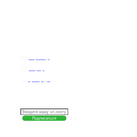
Меню
О компании
Контакты
Политика обработки персональных данных
Пользовательское соглашение
Товар недели
Цены ниже закупа
ЛИЧНЫЙ КАБИНЕТ
Избранное
0
Товары
0
Сумма
0 руб.
КАК РАБОТАТЬ С САЙТОМ?
ПОДПИСКА НА НОВОСТИ
Меню