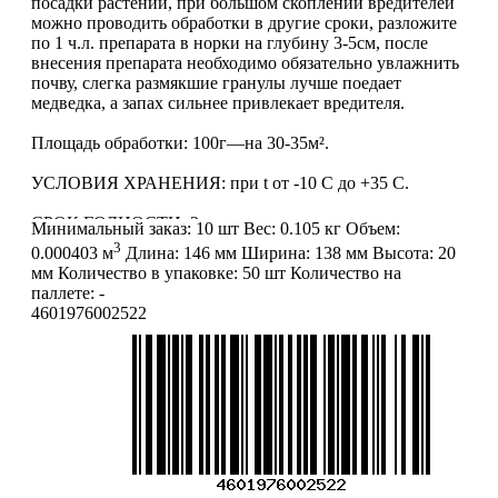
посадки растений, при большом скоплении вредителей
можно проводить обработки в другие сроки, разложите
по 1 ч.л. препарата в норки на глубину 3-5см, после
внесения препарата необходимо обязательно увлажнить
почву, слегка размякшие гранулы лучше поедает
медведка, а запах сильнее привлекает вредителя.
Площадь обработки: 100г—на 30-35м².
УСЛОВИЯ ХРАНЕНИЯ: при t от -10 C до +35 C.
СРОК ГОДНОСТИ: 2 года.
Минимальный заказ:
10 шт
Вес:
0.105 кг
Объем:
3
0.000403 м
Длина:
146 мм
Ширина:
138 мм
Высота:
20
мм
Количество в упаковке:
50 шт
Количество на
ВНИМАНИЕ:
информация, содержащаяся в описании
паллете:
-
товара, является справочной (не является публичной
4601976002522
офертой и не попадает под п. 2 ст. 437 ГК РФ).
Производитель может изменить характеристики и
внешний вид товара без предварительного уведомления.
Фотографии (изображения) могут отличаться от
действительного вида товара. Для уточнения деталей
обращайтесь к менеджерам. Если Вы нашли неточность
или у Вас есть другие комментарии по описанию
товаров - просьба сообщить нам об этом на почту:
info@mirfermer.ru