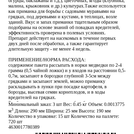
огурцы, баклажаны и т.д.), цветочных, ягоды (клубника,
малина, крыжовник и др.) культурах.Также используется
как приманка для борьбы с садовыми муравьями на
грядках, под деревьями и кустами, в теплицах, возле
зданий. Вкус и запах приманки тщательным образом
подобраны на основе знаний об повадках вредителей,
эффективность проверена в полевых условиях.
Препарат действует на насекомых в течение первых
двух дней после обработки, а также гарантирует
длительную защиту - не менее 4 недель.
ПРИМЕНЕНИЕ/НОРМА РАСХОДА:
содержимое пакета рассыпать в норки медведки по 2-4
грамма (0,5 чайной ложки) и у входов на расстоянии 0,5-
0,7м, засыпают в бороздки глубиной 3-5см между
грядками и засыпают землей, можно приманку
раскладывать в лунки при посадке картофеля, в
борозды, высевая семян корнеплодов, и в ходы
вредителей на грядках.
Рембек используется также для борьбы с другими
Минимальный заказ:
3 шт
Вес:
0.45 кг
Объем:
0.0013775
огородными вредителям, таким как: проволочник,
3
м
Длина:
290 мм
Ширина:
25 мм
Высота:
190 мм
садовые муравьи, личинка майского жука.
Количество в упаковке:
15 шт
Количество на паллете:
720 шт
УСЛОВИЯ ХРАНЕНИЯ: при температуре от-30
4630017780389
до+40С.