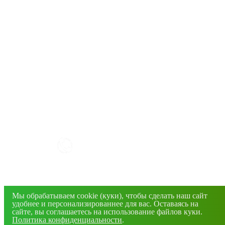
КАК РАБОТАТЬ С САЙТОМ?
+7(4832) 606-813
info@mirfermer.ru
Мы обрабатываем cookie (куки), чтобы сделать наш сайт
г. Брянск, ул. Фосфоритная, 1В
удобнее и персонализированнее для вас. Оставаясь на
сайте, вы соглашаетесь на использование файлов куки.
Политика конфиденциальности
.
© 2026 Все права защищены. Информация сайта