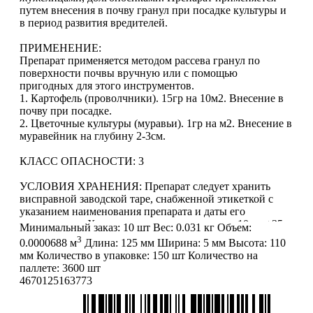
путем внесения в почву гранул при посадке культуры и
в период развития вредителей.
ПРИМЕНЕНИЕ:
Препарат применяется методом рассева гранул по
поверхности почвы вручную или с помощью
пригодных для этого инструментов.
1. Картофель (проволчники). 15гр на 10м2. Внесение в
почву при посадке.
2. Цветочные культуры (муравьи). 1гр на м2. Внесение в
муравейник на глубину 2-3см.
КЛАСС ОПАСНОСТИ: 3
УСЛОВИЯ ХРАНЕНИЯ: Препарат следует хранить
висправной заводской таре, снабженной этикеткой с
указанием наименования препарата и даты его
изготовления.Хранение при температуре от -10 до +35
Минимальный заказ:
10 шт
Вес:
0.031 кг
Объем:
градусов.
3
0.0000688 м
Длина:
125 мм
Ширина:
5 мм
Высота:
110
мм
Количество в упаковке:
150 шт
Количество на
СРОК ГОДНОСТИ: 5 лет
паллете:
3600 шт
4670125163773
ВНИМАНИЕ:
информация, содержащаяся в описании
товара, является справочной (не является публичной