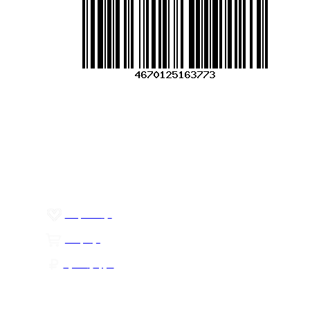
офертой и не попадает под п. 2 ст. 437 ГК РФ).
Производитель может изменить характеристики и
внешний вид товара без предварительного уведомления.
Фотографии (изображения) могут отличаться от
действительного вида товара. Для уточнения деталей
обращайтесь к менеджерам. Если Вы нашли неточность
или у Вас есть другие комментарии по описанию
товаров - просьба сообщить нам об этом на почту:
info@mirfermer.ru
Меню
О компании
Контакты
Политика обработки персональных данных
Пользовательское соглашение
Товар недели
Цены ниже закупа
ЛИЧНЫЙ КАБИНЕТ
Избранное
0
Товары
0
Сумма
0 руб.
КАК РАБОТАТЬ С САЙТОМ?