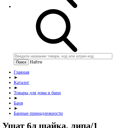
Найти
Главная
►
Каталог
►
Товары для дома и бани
►
Баня
►
Банные принадлежности
Ушат 6л шайка, липа/1