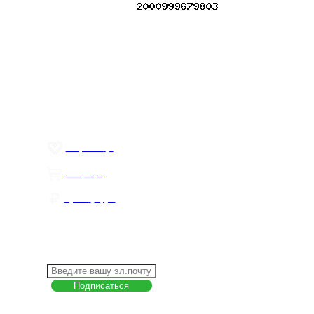
Меню
О компании
Контакты
Политика обработки персональных данных
Пользовательское соглашение
Товар недели
Цены ниже закупа
ЛИЧНЫЙ КАБИНЕТ
Избранное
0
Товары
0
Сумма
0 руб.
КАК РАБОТАТЬ С САЙТОМ?
ПОДПИСКА НА НОВОСТИ