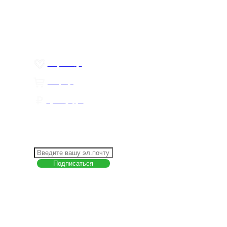
Контакты
Политика обработки персональных данных
Пользовательское соглашение
Товар недели
Цены ниже закупа
ЛИЧНЫЙ КАБИНЕТ
Избранное
0
Товары
0
Сумма
0 руб.
КАК РАБОТАТЬ С САЙТОМ?
ПОДПИСКА НА НОВОСТИ
Меню
О компании
Контакты
Политика обработки персональных данных
Пользовательское соглашение