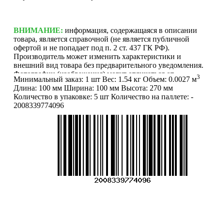
ВНИМАНИЕ:
информация, содержащаяся в описании
товара, является справочной (не является публичной
офертой и не попадает под п. 2 ст. 437 ГК РФ).
Производитель может изменить характеристики и
внешний вид товара без предварительного уведомления.
Фотографии (изображения) могут отличаться от
3
Минимальный заказ:
1 шт
Вес:
1.54 кг
Объем:
0.0027 м
действительного вида товара. Для уточнения деталей
Длина:
100 мм
Ширина:
100 мм
Высота:
270 мм
обращайтесь к менеджерам. Если Вы нашли неточность
Количество в упаковке:
5 шт
Количество на паллете:
-
или у Вас есть другие комментарии по описанию
2008339774096
товаров - просьба сообщить нам об этом на почту:
info@mirfermer.ru
Меню
О компании