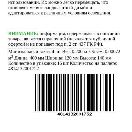
использовании. Их можно легко перемещать, что
позволяет менять ландшафтный дизайн и
адаптироваться к различным условиям освещения.
ВНИМАНИЕ:
информация, содержащаяся в описании
товара, является справочной (не является публичной
офертой и не попадает под п. 2 ст. 437 ГК РФ).
Производитель может изменить характеристики и
Минимальный заказ:
4 шт
Вес:
0.206 кг
Объем:
0.00672
внешний вид товара без предварительного уведомления.
3
м
Длина:
400 мм
Ширина:
120 мм
Высота:
140 мм
Фотографии (изображения) могут отличаться от
Количество в упаковке:
16 шт
Количество на паллете:
-
действительного вида товара. Для уточнения деталей
4814132001752
обращайтесь к менеджерам. Если Вы нашли неточность
или у Вас есть другие комментарии по описанию
товаров - просьба сообщить нам об этом на почту:
info@mirfermer.ru
Меню