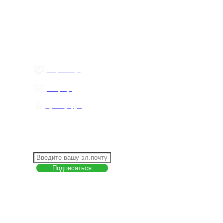
О компании
Контакты
Политика обработки персональных данных
Пользовательское соглашение
Товар недели
Цены ниже закупа
ЛИЧНЫЙ КАБИНЕТ
Избранное
0
Товары
0
Сумма
0 руб.
КАК РАБОТАТЬ С САЙТОМ?
ПОДПИСКА НА НОВОСТИ
Меню
О компании
Контакты
Политика обработки персональных данных