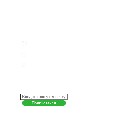
О компании
Контакты
Политика обработки персональных данных
Пользовательское соглашение
Товар недели
Цены ниже закупа
ЛИЧНЫЙ КАБИНЕТ
Избранное
0
Товары
0
Сумма
0 руб.
КАК РАБОТАТЬ С САЙТОМ?
ПОДПИСКА НА НОВОСТИ
Меню
О компании
Контакты
Политика обработки персональных данных