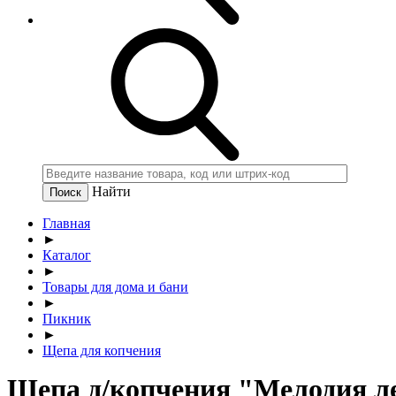
Найти
Главная
►
Каталог
►
Товары для дома и бани
►
Пикник
►
Щепа для копчения
Щепа д/копчения "Мелодия лес