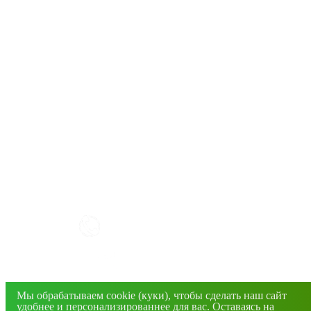
КАК РАБОТАТЬ С САЙТОМ?
+7(4832) 606-813
info@mirfermer.ru
Мы обрабатываем cookie (куки), чтобы сделать наш сайт
г. Брянск, ул. Фосфоритная, 1В
удобнее и персонализированнее для вас. Оставаясь на