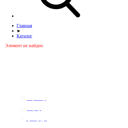
Главная
►
Каталог
Элемент не найден
Меню
О компании
Контакты
Политика обработки персональных данных
Пользовательское соглашение
Товар недели
Цены ниже закупа
ЛИЧНЫЙ КАБИНЕТ
Избранное
0
Товары
0
Сумма
0 руб.