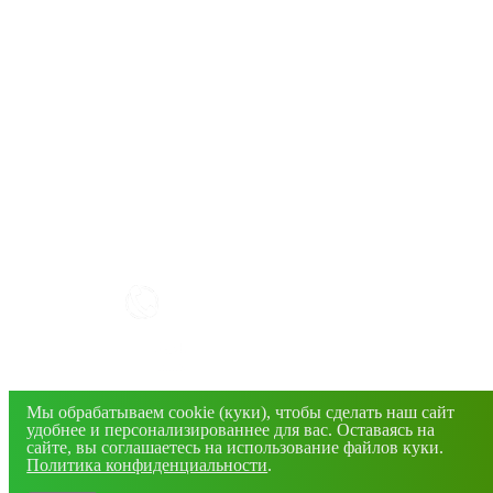
КАК РАБОТАТЬ С САЙТОМ?
+7(4832) 606-813
info@mirfermer.ru
Мы обрабатываем cookie (куки), чтобы сделать наш сайт
г. Брянск, ул. Фосфоритная, 1В
удобнее и персонализированнее для вас. Оставаясь на
сайте, вы соглашаетесь на использование файлов куки.
Политика конфиденциальности
.
© 2026 Все права защищены. Информация сайта