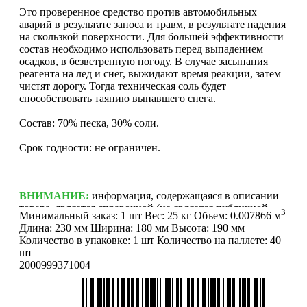
Это проверенное средство против автомобильных
аварий в результате заноса и травм, в результате падения
на скользкой поверхности. Для большей эффективности
состав необходимо использовать перед выпадением
осадков, в безветренную погоду. В случае засыпания
реагента на лед и снег, выжидают время реакции, затем
чистят дорогу. Тогда техническая соль будет
способствовать таянию выпавшего снега.
Состав: 70% песка, 30% соли.
Срок годности: не ограничен.
ВНИМАНИЕ:
информация, содержащаяся в описании
товара, является справочной (не является публичной
3
Минимальный заказ:
1 шт
Вес:
25 кг
Объем:
0.007866 м
офертой и не попадает под п. 2 ст. 437 ГК РФ).
Длина:
230 мм
Ширина:
180 мм
Высота:
190 мм
Производитель может изменить характеристики и
Количество в упаковке:
1 шт
Количество на паллете:
40
внешний вид товара без предварительного уведомления.
шт
Фотографии (изображения) могут отличаться от
2000999371004
действительного вида товара. Для уточнения деталей
обращайтесь к менеджерам. Если Вы нашли неточность
или у Вас есть другие комментарии по описанию
товаров - просьба сообщить нам об этом на почту: