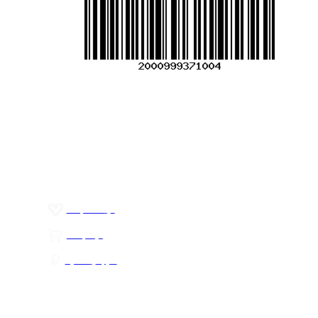
info@mirfermer.ru
Меню
О компании
Контакты
Политика обработки персональных данных
Пользовательское соглашение
Товар недели
Цены ниже закупа
ЛИЧНЫЙ КАБИНЕТ
Избранное
0
Товары
0
Сумма
0 руб.
КАК РАБОТАТЬ С САЙТОМ?
ПОДПИСКА НА НОВОСТИ