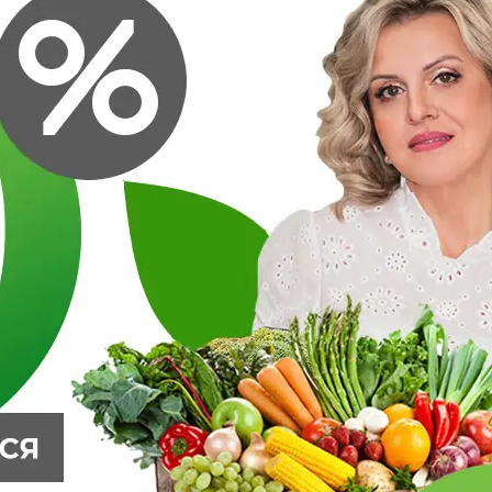
Кабачок Черный красавец 1,5г цуккини Ранн (Гавриш)
ХИТ х3