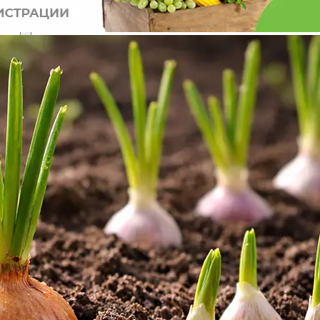
Перец Калифорнийское Чудо золотое 0.2г (6-8мм) Ранн
(Седек)