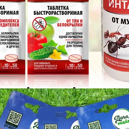
Огурец Герман F1 6шт Парт Ранн (Дача тайм)