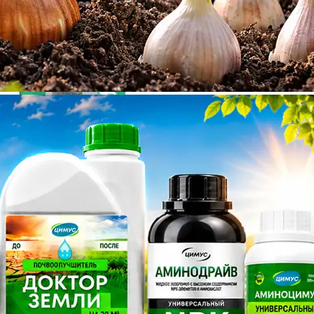
Горох Ранний 301 лущильный 10г Ранн (Аэлита)
Лобелия Ривьера Микс прямостоячая (1уп-1000драже)