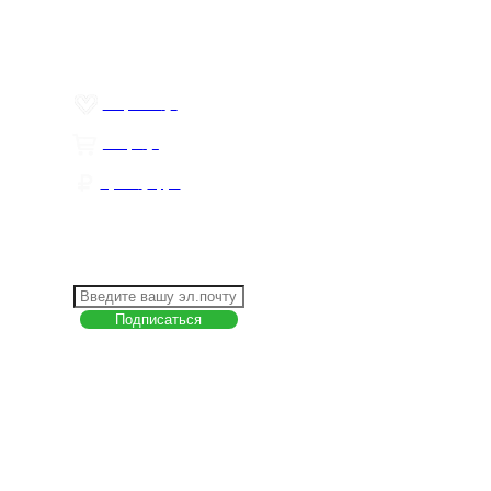
Пользовательское соглашение
Товар недели
Цены ниже закупа
ЛИЧНЫЙ КАБИНЕТ
Избранное
0
Товары
0
Сумма
0 руб.
КАК РАБОТАТЬ С САЙТОМ?
ПОДПИСКА НА НОВОСТИ
Меню
О компании
Контакты
Политика обработки персональных данных
Пользовательское соглашение
Товар недели
Цены ниже закупа