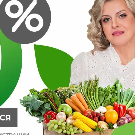
Газон 0,3кг Блюмен Грас Цветочки в траве (ГазонСити)
1/40