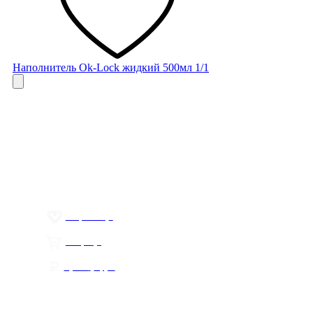
Наполнитель Ok-Lock жидкий 500мл 1/1
Меню
О компании
Контакты
Политика обработки персональных данных
Пользовательское соглашение
Товар недели
Цены ниже закупа
ЛИЧНЫЙ КАБИНЕТ
Избранное
0
Товары
0
Сумма
0 руб.
КАК РАБОТАТЬ С САЙТОМ?