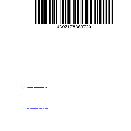
Меню
О компании
Контакты
Политика обработки персональных данных
Пользовательское соглашение
Товар недели
Цены ниже закупа
ЛИЧНЫЙ КАБИНЕТ
Избранное
0
Товары
0
Сумма
0 руб.
КАК РАБОТАТЬ С САЙТОМ?
ПОДПИСКА НА НОВОСТИ