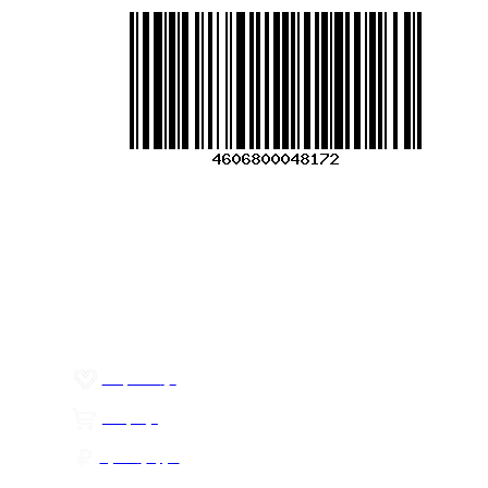
Меню
О компании
Контакты
Политика обработки персональных данных
Пользовательское соглашение
Товар недели
Цены ниже закупа
ЛИЧНЫЙ КАБИНЕТ
Избранное
0
Товары
0
Сумма
0 руб.