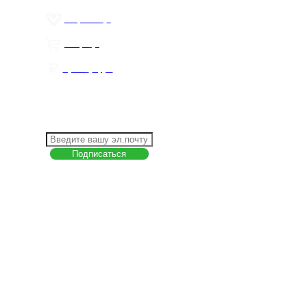
Избранное
0
Товары
0
Сумма
0 руб.
КАК РАБОТАТЬ С САЙТОМ?
ПОДПИСКА НА НОВОСТИ
Меню
О компании
Контакты
Политика обработки персональных данных
Пользовательское соглашение
Товар недели
Цены ниже закупа