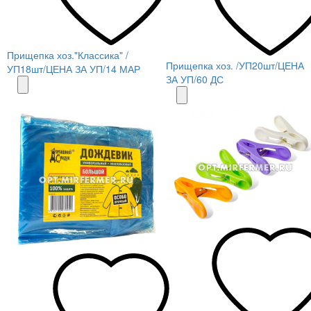
Прищепка хоз."Классика" /
Прищепка хоз. /УП20шт/ЦЕНА
УП18шт/ЦЕНА ЗА УП/14 МАР
ЗА УП/60 ДС