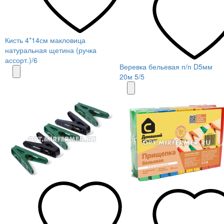
Кисть 4*14см макловица
натуральная щетина (ручка
ассорт.)/6
Веревка бельевая п/п D5мм
20м 5/5