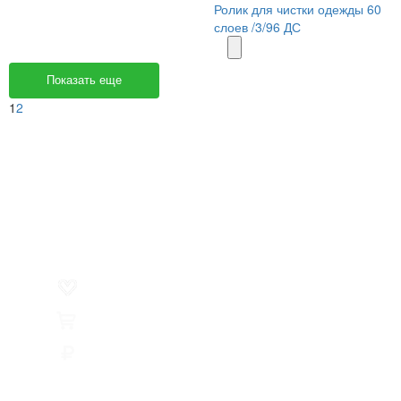
Ролик для чистки одежды 60
слоев /3/96 ДС
Показать еще
1
2
Меню
О компании
Контакты
Политика обработки персональных данных
Пользовательское соглашение
Товар недели
Цены ниже закупа
ЛИЧНЫЙ КАБИНЕТ
Избранное
0
Товары
0
Сумма
0 руб.
КАК РАБОТАТЬ С САЙТОМ?