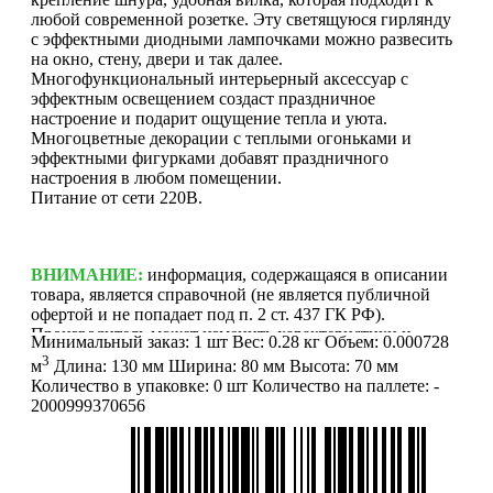
любой современной розетке. Эту светящуюся гирлянду
с эффектными диодными лампочками можно развесить
на окно, стену, двери и так далее.
Многофункциональный интерьерный аксессуар с
эффектным освещением создаст праздничное
настроение и подарит ощущение тепла и уюта.
Многоцветные декорации с теплыми огоньками и
эффектными фигурками добавят праздничного
настроения в любом помещении.
Питание от сети 220В.
ВНИМАНИЕ:
информация, содержащаяся в описании
товара, является справочной (не является публичной
офертой и не попадает под п. 2 ст. 437 ГК РФ).
Производитель может изменить характеристики и
Минимальный заказ:
1 шт
Вес:
0.28 кг
Объем:
0.000728
внешний вид товара без предварительного уведомления.
3
м
Длина:
130 мм
Ширина:
80 мм
Высота:
70 мм
Фотографии (изображения) могут отличаться от
Количество в упаковке:
0 шт
Количество на паллете:
-
действительного вида товара. Для уточнения деталей
2000999370656
обращайтесь к менеджерам. Если Вы нашли неточность
или у Вас есть другие комментарии по описанию
товаров - просьба сообщить нам об этом на почту:
info@mirfermer.ru