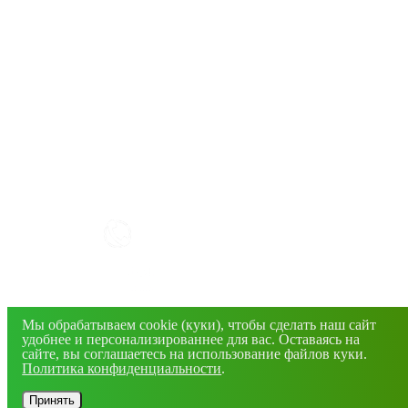
КАК РАБОТАТЬ С САЙТОМ?
+7(4832) 606-813
info@mirfermer.ru
Мы обрабатываем cookie (куки), чтобы сделать наш сайт
г. Брянск, ул. Фосфоритная, 1В
удобнее и персонализированнее для вас. Оставаясь на
сайте, вы соглашаетесь на использование файлов куки.
Политика конфиденциальности
.
© 2026 Все права защищены. Информация сайта
защищена законом об авторских правах.
Принять