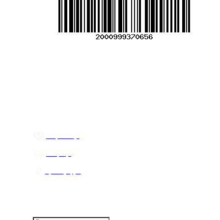
Меню
О компании
Контакты
Политика обработки персональных данных
Пользовательское соглашение
Товар недели
Цены ниже закупа
ЛИЧНЫЙ КАБИНЕТ
Избранное
0
Товары
0
Сумма
0 руб.
КАК РАБОТАТЬ С САЙТОМ?
ПОДПИСКА НА НОВОСТИ