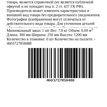
товара, является справочной (не является публичной
офертой и не попадает под п. 2 ст. 437 ГК РФ).
Производитель может изменить характеристики и
внешний вид товара без предварительного уведомления.
Фотографии (изображения) могут отличаться от
действительного вида товара. Для уточнения деталей
обращайтесь к менеджерам. Если Вы нашли неточность
3
Минимальный заказ:
1 шт
Вес:
7.8 кг
Объем:
0.09 м
или у Вас есть другие комментарии по описанию
Длина:
300 мм
Ширина:
250 мм
Высота:
1200 мм
товаров - просьба сообщить нам об этом на почту:
Количество в упаковке:
0 шт
Количество на паллете:
-
info@mirfermer.ru
4603727858488
Меню
О компании
Контакты
Политика обработки персональных данных