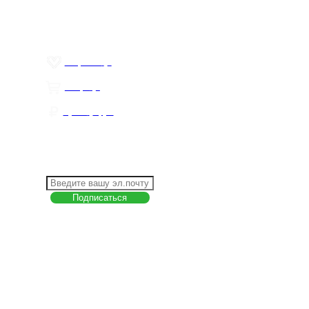
Пользовательское соглашение
Товар недели
Цены ниже закупа
ЛИЧНЫЙ КАБИНЕТ
Избранное
0
Товары
0
Сумма
0 руб.
КАК РАБОТАТЬ С САЙТОМ?
ПОДПИСКА НА НОВОСТИ
Меню
О компании
Контакты
Политика обработки персональных данных
Пользовательское соглашение
Товар недели
Цены ниже закупа