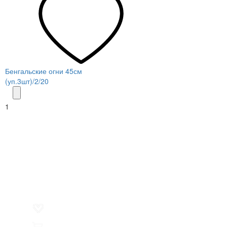
Бенгальские огни 45см
(уп.3шт)/2/20
1
Меню
О компании
Контакты
Политика обработки персональных данных
Пользовательское соглашение
Товар недели
Цены ниже закупа
ЛИЧНЫЙ КАБИНЕТ
Избранное
0