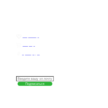
Меню
О компании
Контакты
Политика обработки персональных данных
Пользовательское соглашение
Товар недели
Цены ниже закупа
ЛИЧНЫЙ КАБИНЕТ
Избранное
0
Товары
0
Сумма
0 руб.
КАК РАБОТАТЬ С САЙТОМ?
ПОДПИСКА НА НОВОСТИ
Меню
О компании
Контакты
Политика обработки персональных данных