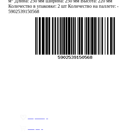
м
Длина:
250 мм
Ширина:
250 мм
Высота:
220 мм
Количество в упаковке:
2 шт
Количество на паллете:
-
5902539150568
Меню
О компании
Контакты
Политика обработки персональных данных
Пользовательское соглашение
Товар недели
Цены ниже закупа
ЛИЧНЫЙ КАБИНЕТ
Избранное
0
Товары
0