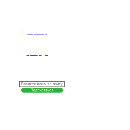
Контакты
Политика обработки персональных данных
Пользовательское соглашение
Товар недели
Цены ниже закупа
ЛИЧНЫЙ КАБИНЕТ
Избранное
0
Товары
0
Сумма
0 руб.
КАК РАБОТАТЬ С САЙТОМ?
ПОДПИСКА НА НОВОСТИ
Меню
О компании
Контакты
Политика обработки персональных данных
Пользовательское соглашение
Товар недели