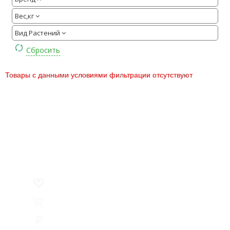
Вес,кг
Вид Растений
Товары с данными условиями фильтрации отсутствуют
Меню
О компании
Контакты
Политика обработки персональных данных
Пользовательское соглашение
Товар недели
Цены ниже закупа
ЛИЧНЫЙ КАБИНЕТ
Избранное
0
Товары
0
Сумма
0 руб.