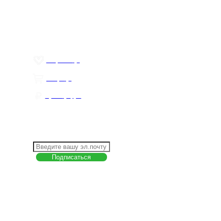
Контакты
Политика обработки персональных данных
Пользовательское соглашение
Товар недели
Цены ниже закупа
ЛИЧНЫЙ КАБИНЕТ
Избранное
0
Товары
0
Сумма
0 руб.
КАК РАБОТАТЬ С САЙТОМ?
ПОДПИСКА НА НОВОСТИ
Меню
О компании
Контакты
Политика обработки персональных данных
Пользовательское соглашение