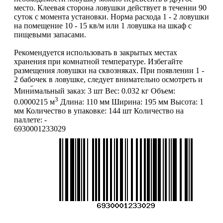
место. Клеевая сторона ловушки действует в течении 90
суток с момента установки. Норма расхода 1 - 2 ловушки
на помещение 10 - 15 кв/м или 1 ловушка на шкаф с
пищевыми запасами.
Рекомендуется использовать в закрытых местах
хранения при комнатной температуре. Избегайте
размещения ловушки на сквозняках. При появлении 1 -
2 бабочек в ловушке, следует внимательно осмотреть и
перебрать пищевые запасы, крупы, макаронные изделия,
Минимальный заказ:
3 шт
Вес:
0.032 кг
Объем:
сухофрукты и др. Зараженные продукты необходимо
3
0.0000215 м
Длина:
110 мм
Ширина:
195 мм
Высота:
1
уничтожить.
мм
Количество в упаковке:
144 шт
Количество на
паллете:
-
СРОК ГОДНОСТИ: 5 лет
6930001233029
ВНИМАНИЕ:
информация, содержащаяся в описании
товара, является справочной (не является публичной
офертой и не попадает под п. 2 ст. 437 ГК РФ).
Производитель может изменить характеристики и
внешний вид товара без предварительного уведомления.
Фотографии (изображения) могут отличаться от
действительного вида товара. Для уточнения деталей
обращайтесь к менеджерам. Если Вы нашли неточность
или у Вас есть другие комментарии по описанию