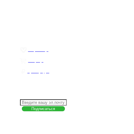
товаров - просьба сообщить нам об этом на почту:
Меню
info@mirfermer.ru
О компании
Контакты
Политика обработки персональных данных
Пользовательское соглашение
Товар недели
Цены ниже закупа
ЛИЧНЫЙ КАБИНЕТ
Избранное
0
Товары
0
Сумма
0 руб.
КАК РАБОТАТЬ С САЙТОМ?
ПОДПИСКА НА НОВОСТИ
Меню
О компании
Контакты