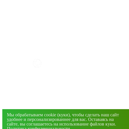
КАК РАБОТАТЬ С САЙТОМ?
+7(4832) 606-813
info@mirfermer.ru
г. Брянск, ул. Фосфоритная, 1В
© 2026 Все права защищены. Информация сайта
защищена законом об авторских правах.
Мы обрабатываем cookie (куки), чтобы сделать наш сайт
удобнее и персонализированнее для вас. Оставаясь на
сайте, вы соглашаетесь на использование файлов куки.
Политика конфиденциальности
.