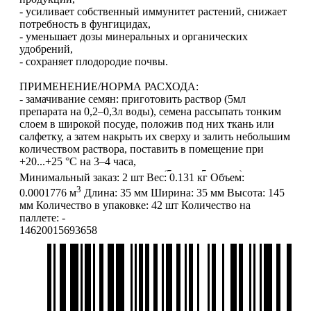
- усиливает собственный иммунитет растений, снижает
потребность в фунгицидах,
- уменьшает дозы минеральных и органических
удобрений,
- сохраняет плодородие почвы.
ПРИМЕНЕНИЕ/НОРМА РАСХОДА:
- замачивание семян: приготовить раствор (5мл
препарата на 0,2–0,3л воды), семена рассыпать тонким
слоем в широкой посуде, положив под них ткань или
салфетку, а затем накрыть их сверху и залить небольшим
количеством раствора, поставить в помещение при
+20...+25 °С на 3–4 часа,
- полив: приготовить раствор (5мл на 5л воды),
Минимальный заказ:
2 шт
Вес:
0.131 кг
Объем:
поливать под корень 1 раз в 10 дней из расчёта 1л на 2–
3
0.0001776 м
Длина:
35 мм
Ширина:
35 мм
Высота:
145
3м²,
мм
Количество в упаковке:
42 шт
Количество на
- опрыскивание: приготовить раствор (5мл на 5–10л
паллете:
-
воды), опрыскивать листья с обеих сторон до
14620015693658
образования стекающих капель.
ВНИМАНИЕ:
информация, содержащаяся в описании
товара, является справочной (не является публичной
офертой и не попадает под п. 2 ст. 437 ГК РФ).
Производитель может изменить характеристики и