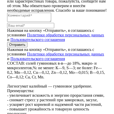
или характеристиках товара, пожалуйста, сообщите нам
об этом. Мы обязательно проверим и внесём
необходимые исправления. Спасибо за ваше понимание!
Нажимая на кнопку «Отправить», я соглашаюсь с
условиями
Политики обработки персональных данных
и
Пользовательского соглашения
Отправить
Нажимая на кнопку «Отправить», я соглашаюсь с
условиями
Политики обработки персональных данных
и
Пользовательского соглашения
СОСТАВ: солей гуминовых в-в—до 18%, макро- и
микроэлентов,%: не менее: К—9, S—3; не более: Fe—
0,2, Мn—0,12, Cu—0,12, Zn—0,12, Мо—0,015; B—0,15,
Cо—0,12; Сa, Cr, Мn.
Лигногумат калийный — гуминовое удобрение.
Преимущества:
- увеличивает всхожесть и энергию прорастания семян,
- снимает стресс у растений при заморозках, засухе,
- ускоряет рост корневой и надземной части растений,
- повышает урожайность и товарную ценность
продукции,