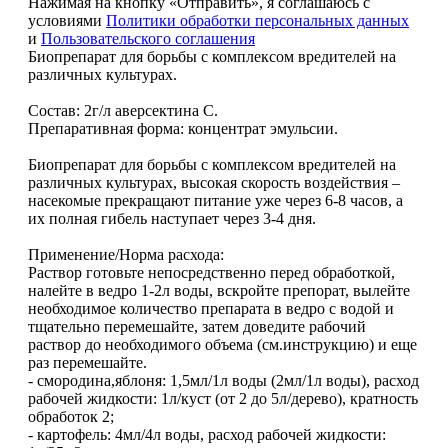
Нажимая на кнопку «Отправить», я соглашаюсь с
условиями
Политики обработки персональных данных
и
Пользовательского соглашения
Биопрепарат для борьбы с комплексом вредителей на
различных культурах.
Состав: 2г/л аверсектина С.
Препаративная форма: концентрат эмульсии.
Биопрепарат для борьбы с комплексом вредителей на
различных культурах, высокая скорость воздействия –
насекомые прекращают питание уже через 6-8 часов, а
их полная гибель наступает через 3-4 дня.
Применение/Норма расхода:
Раствор готовьте непосредственно перед обработкой,
налейте в ведро 1-2л воды, вскройте препорат, вылейте
необходимое количество препарата в ведро с водой и
тщательно перемешайте, затем доведите рабочий
раствор до необходимого объема (см.инструкцию) и еще
раз перемешайте.
- смородина,яблоня: 1,5мл/1л воды (2мл/1л воды), расход
рабочей жидкости: 1л/куст (от 2 до 5л/дерево), кратность
обработок 2;
- картофель: 4мл/4л воды, расход рабочей жидкости: