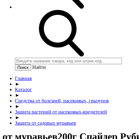
Найти
Главная
►
Каталог
►
Средства от болезней, насекомых, грызунов
►
Защита растений от насекомых-вредителей
►
Защита от садовых муравьев
от муравьев200г Спайдер Руби